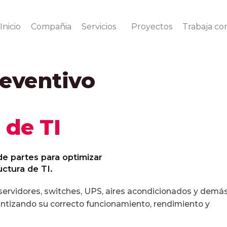
Inicio
Compañia
Servicios
Proyectos
Trabaja co
eventivo
 de TI
de partes para optimizar
uctura de TI.
ervidores, switches, UPS, aires acondicionados y demá
ntizando su correcto funcionamiento, rendimiento y