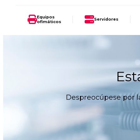
Equipos
Servidores
ofimáticos
Est
Despreocúpese por la