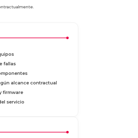
contractualmente.
quipos
 fallas
componentes
egún alcance contractual
y firmware
el servicio