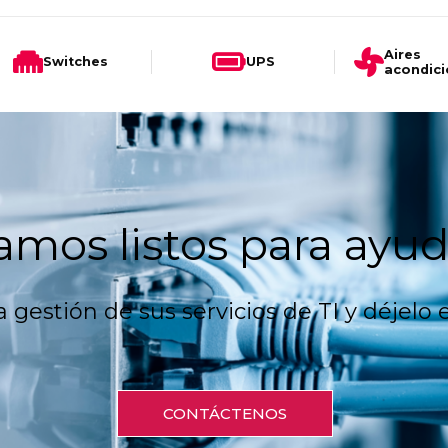
Aires
Switches
UPS
acondic
amos listos para ayud
 gestión de sus servicios de TI y déjel
CONTÁCTENOS