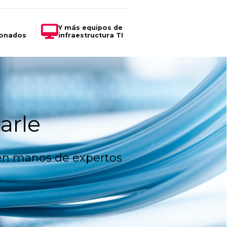
Y más equipos de
ionados
infraestructura TI
arle
o en manos de expertos